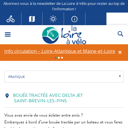
Abonnez-vous à la newsletter de La Loire à Vélo pour rester au top de
l'information !
BOUÉE TRACTÉE AVEC
DELTA JET
Menu
Re
Bouées tractées
×
Info circulation – Loire-Atlantique et Maine-et-Loire
Fil d'ariane
Accueil
Autres activités
BOUÉE TRACTÉE AVEC DELTA JET
PRATIQUE
BOUÉE TRACTÉE AVEC DELTA JET
location_on
SAINT-BREVIN-LES-PINS
Vous avez envie de vous éclater entre amis ?
Embarquez à bord d’une bouée tractée par un bateau et vous ferez