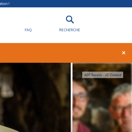
tion !
FAQ
RECHERCHE
×
ADT Touraine - JC Coutand