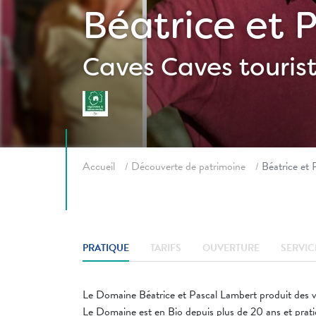
Béatrice et
Caves
Caves touris
Fil d'ariane
Accueil
Découverte de patrimoine
Béatrice e
PRATIQUE
TARIFS
OUVERTURE
SERVIC
Le Domaine Béatrice et Pascal Lambert produit des vin
Le Domaine est en Bio depuis plus de 20 ans et prat