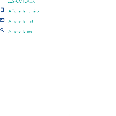
LES-COTEAUX
smartphone
Afficher le numéro
mail_outline
Afficher le mail
search
Afficher le lien