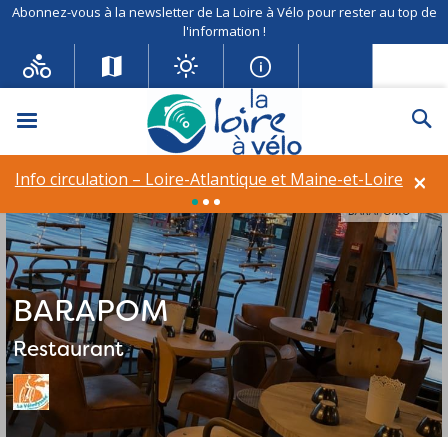
Abonnez-vous à la newsletter de La Loire à Vélo pour rester au top de
l'information !
Menu
Re
×
Info circulation – Loire-Atlantique et Maine-et-Loire
BARAPOM©
BARAPOM
Restaurant