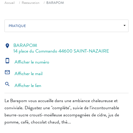
Fil d'ariane
Accueil
Restauration
BARAPOM
PRATIQUE
BARAPOM
location_on
14 place du Commando 44600 SAINT-NAZAIRE
smartphone
Afficher le numéro
mail_outline
Afficher le mail
search
Afficher le lien
Le Barapom vous accueille dans une ambiance chaleureuse et
conviviale. Dégustez une "complète", suivie de l'incontournable
beurre-sucre crousti-moëlleuse accompagnées de cidre, jus de
pomme, café, chocolat chaud, thé...