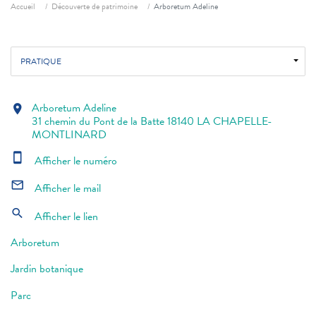
Fil d'ariane
Accueil
Découverte de patrimoine
Arboretum Adeline
PRATIQUE
Arboretum Adeline
location_on
31 chemin du Pont de la Batte 18140 LA CHAPELLE-
MONTLINARD
smartphone
Afficher le numéro
mail_outline
Afficher le mail
search
Afficher le lien
Arboretum
Jardin botanique
Parc