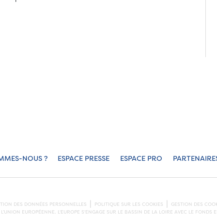
MMES-NOUS ?
ESPACE PRESSE
ESPACE PRO
PARTENAIRE
CTION DES DONNÉES PERSONNELLES
POLITIQUE SUR LES COOKIES
GESTION DES COOK
L’UNION EUROPÉENNE. L'EUROPE S'ENGAGE SUR LE BASSIN DE LA LOIRE AVEC LE FOND