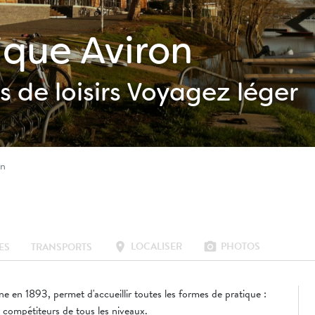
que Aviron
 de loisirs
Voyagez léger
on
LOCALISER
PHOTOS
location_on
photo_camera
ES
TRANSPORTS
e en 1893, permet d'accueillir toutes les formes de pratique :
t compétiteurs de tous les niveaux.