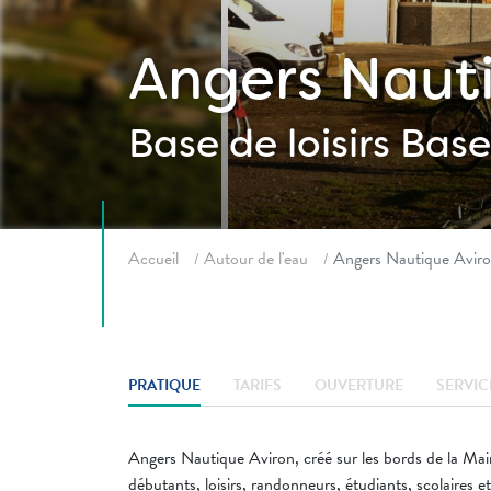
Angers Nauti
Base de loisirs
Bases
Fil d'ariane
Accueil
Autour de l'eau
Angers Nautique Avir
PRATIQUE
TARIFS
OUVERTURE
SERVIC
Angers Nautique Aviron, créé sur les bords de la Main
débutants, loisirs, randonneurs, étudiants, scolaires e