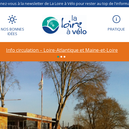
ez-vous à la newsletter de La Loire à Vélo pour rester au top de l'informa
NOS BONNES
PRATIQUE
IDÉES
Info circulation – Loire-Atlantique et Maine-et-Loire