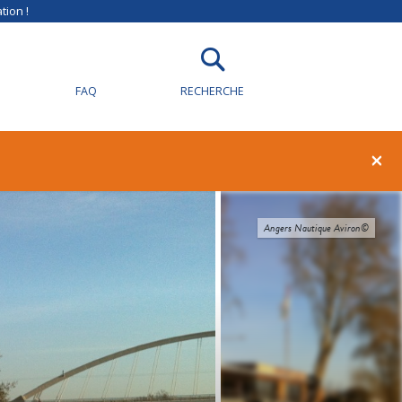
tion !
FAQ
RECHERCHE
×
Angers Nautique Aviron©