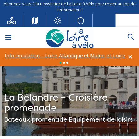
Abonnez-vous à la newsletter de La Loire à Vélo pour rester au top de
l'information !
Menu
Re
×
Info circulation – Loire-Atlantique et Maine-et-Loire
La Bélandre
La Bélandre – Croisière
promenade
Bateaux promenade
Equipement de loisirs