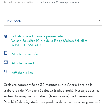
Fil d'ariane
Accueil
Autour de l'eau
La Bélandre – Croisière promenade
PRATIQUE
La Bélandre – Croisière promenade
location_on
Maison éclusière 10 rue de la Plage Maison éclusière
37150 CHISSEAUX
smartphone
Afficher le numéro
mail_outline
Afficher le mail
search
Afficher le lien
Croisière commentée de 50 minutes sur le Cher à bord de la
Gabare ou de l'Ambacia (bateaux traditionnels). Passage sous les
arches du somptueux château (Renaissance) de Chenonceau.
Possibilité de dégustation de produits du terroir pour les groupes à