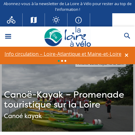
Abonnez-vous à la newsletter de La Loire à Vélo pour rester au top de
l'information !
Menu
Re
×
Info circulation – Loire-Atlantique et Maine-et-Loire
Alliance Canoe Kayak Val de Loire
Canoë-Kayak – Promenade
touristique sur la Loire
Canoé kayak