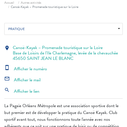
Fil d'ariane
Accueil
Autres activités
Canoë-Kayak – Promenade touristique sur la Loire
PRATIQUE
Canoë-Kayak – Promenade touristique sur la Loire
location_on
Base de Loisirs de l'Ile Charlemagne, levée de la chevauchée
45650 SAINT JEAN LE BLANC
smartphone
Afficher le numéro
mail_outline
Afficher le mail
search
Afficher le lien
La Pagaie Orléans Métropole est une association sportive dont le
but premier est de développer la pratique du Canoë Kayak. Club
sportif avant tout, nous fonctionnons toute l'année avec nos
adhérents que ce soit sur une pratique de loisir ou de compétition.