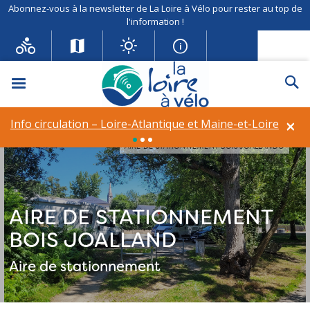
Abonnez-vous à la newsletter de La Loire à Vélo pour rester au top de
l'information !
Menu
Re
×
Info circulation – Loire-Atlantique et Maine-et-Loire
AIRE DE STATIONNEMENT BOIS JOALLAND©
AIRE DE STATIONNEMENT
BOIS JOALLAND
Aire de stationnement