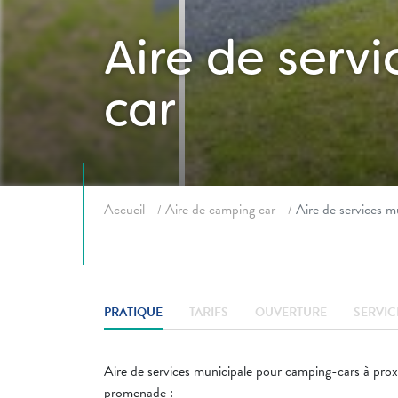
Aire de serv
car
Fil d'ariane
Accueil
Aire de camping car
Aire de services 
PRATIQUE
TARIFS
OUVERTURE
SERVIC
Aire de services municipale pour camping-cars à proxi
promenade :