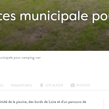
ices municipale p
municipale pour camping-car
LOCALISER
PHOTOS
location_on
photo_camera
ES
TRANSPORTS
mité de la piscine, des bords de Loire et d'un parcours de