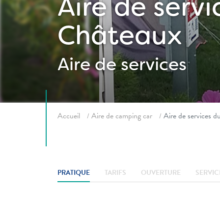
Aire de serv
Châteaux
Aire de services
Fil d'ariane
Accueil
Aire de camping car
Aire de services 
PRATIQUE
TARIFS
OUVERTURE
SERVIC