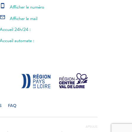
smartphone
Afficher le numéro
mail_outline
Afficher le mail
Accueil 24h/24 :
Accueil automate :
S
FAQ
APSULIS