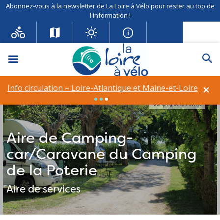
Abonnez-vous à la newsletter de La Loire à Vélo pour rester au top de
l'information !
Menu
Re
×
Info circulation – Loire-Atlantique et Maine-et-Loire
Info circulation – Déviation à Vineuil (41)
Camping de la Poterie
Aire de Camping-
car/Caravane du Camping
de la Poterie
Aire de services