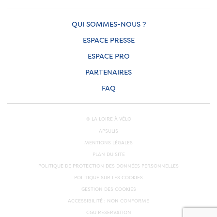
QUI SOMMES-NOUS ?
ESPACE PRESSE
ESPACE PRO
PARTENAIRES
FAQ
© LA LOIRE À VÉLO
APSULIS
MENTIONS LÉGALES
PLAN DU SITE
POLITIQUE DE PROTECTION DES DONNÉES PERSONNELLES
POLITIQUE SUR LES COOKIES
GESTION DES COOKIES
ACCESSIBILITÉ : NON CONFORME
CGU RÉSERVATION