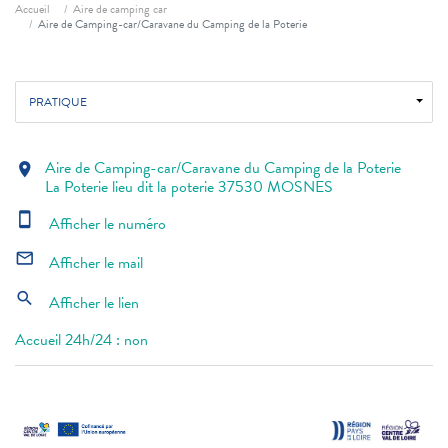
Fil d'ariane
Accueil
Aire de camping car
Aire de Camping-car/Caravane du Camping de la Poterie
PRATIQUE
Aire de Camping-car/Caravane du Camping de la Poterie
location_on
La Poterie lieu dit la poterie 37530 MOSNES
smartphone
Afficher le numéro
mail_outline
Afficher le mail
search
Afficher le lien
Accueil 24h/24 : non