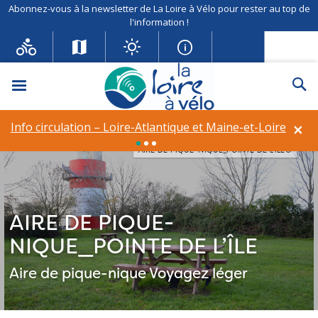
Abonnez-vous à la newsletter de La Loire à Vélo pour rester au top de
l'information !
Menu
Re
×
Info circulation – Loire-Atlantique et Maine-et-Loire
AIRE DE PIQUE-NIQUE_POINTE DE L’ÎLE©
AIRE DE PIQUE-
NIQUE_POINTE DE L’ÎLE
Aire de pique-nique
Voyagez léger