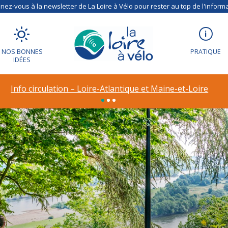
ez-vous à la newsletter de La Loire à Vélo pour rester au top de l'informa
NOS BONNES
PRATIQUE
IDÉES
Info circulation – Loire-Atlantique et Maine-et-Loire