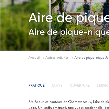
Aire de piq
Aire de pique-niqu
Fil d'ariane
Accueil
Autres activités
Aire de pique-nique J
PRATIQUE
TARIFS
OUVERTURE
SERVIC
Située sur les hauteurs de Champtoceaux, l'aire de 
Loire. Un jardin aménagé, une vue exceptionnelle, des