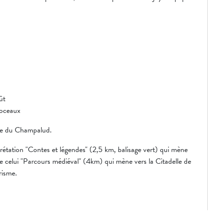
ût
toceaux
ite du Champalud.
prétation "Contes et légendes" (2,5 km, balisage vert) qui mène
 de celui "Parcours médiéval" (4km) qui mène vers la Citadelle de
risme.