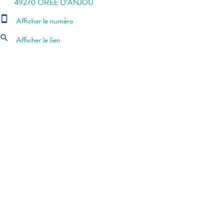
49270 OREE D‘ANJOU
smartphone
Afficher le numéro
search
Afficher le lien