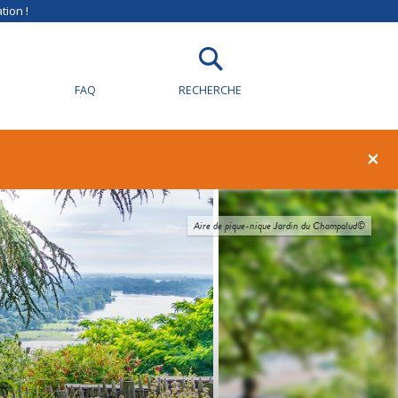
tion !
FAQ
RECHERCHE
×
Aire de pique-nique Jardin du Champalud©