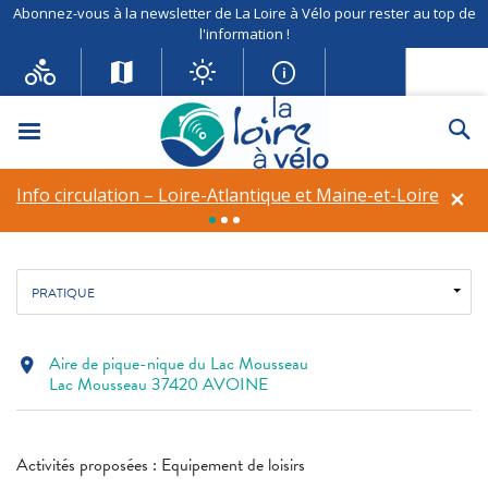
Abonnez-vous à la newsletter de La Loire à Vélo pour rester au top de
l'information !
Aire de pique-nique du Lac
Mousseau
Menu
Re
Equipement de loisirs
×
Info circulation – Loire-Atlantique et Maine-et-Loire
Fil d'ariane
Accueil
Autres activités
Aire de pique-nique du Lac Mousseau
PRATIQUE
Aire de pique-nique du Lac Mousseau
location_on
Lac Mousseau 37420 AVOINE
Activités proposées : Equipement de loisirs