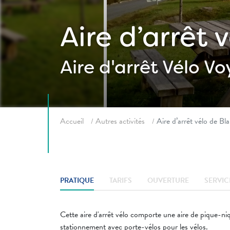
Aire d’arrêt 
Aire d'arrêt Vélo
Vo
Fil d'ariane
Accueil
Autres activités
Aire d’arrêt vélo de Bl
PRATIQUE
TARIFS
OUVERTURE
SERVIC
Cette aire d'arrêt vélo comporte une aire de pique-niq
stationnement avec porte-vélos pour les vélos.