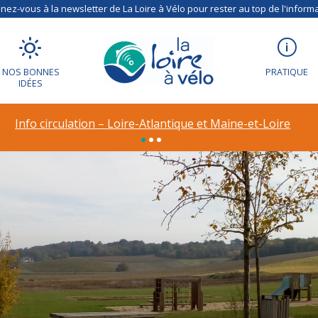
ez-vous à la newsletter de La Loire à Vélo pour rester au top de l'informa
NOS BONNES
PRATIQUE
IDÉES
Info circulation – Loire-Atlantique et Maine-et-Loire