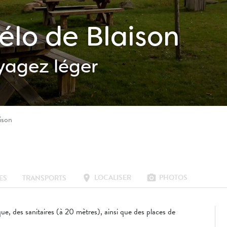
vélo de Blaison
yagez léger
aison
LOCALISER
PHOTOS
location_on
photo_camera
ES
TRANSPORTS
ue, des sanitaires (à 20 mètres), ainsi que des places de