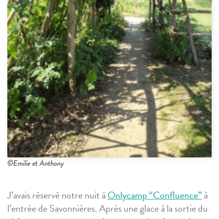
©Emilie et Anthony
J’avais réservé notre nuit à
Onlycamp “Confluence”
à
l’entrée de Savonnières. Après une glace à la sortie du