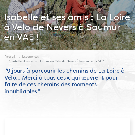
Isabelle et ses amis : La Loire
à Vélo de Nevers à Saumur
en VAE !
Fil d'ariane
Accueil
Expériences
Isabelle et ses amis : La Loire à Vélo de Nevers à Saumur en VAE !
"9 jours à parcourir les chemins de La Loire à
Vélo... Merci à tous ceux qui œuvrent pour
faire de ces chemins des moments
inoubliables."