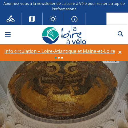
Abonnez-vous à la newsletter de La Loire à Vélo pour rester au top de
l'information !
Menu
Re
×
Info circulation – Loire-Atlantique et Maine-et-Loire
© Delage
© Delage
© Delage