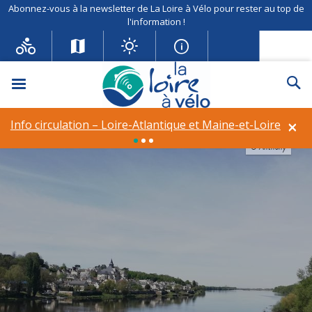
Abonnez-vous à la newsletter de La Loire à Vélo pour rester au top de
l'information !
Menu
Re
×
Info circulation – Loire-Atlantique et Maine-et-Loire
Info circulation – Déviation à Vineuil (41)
© Anthony
© Anthony
© Anthony