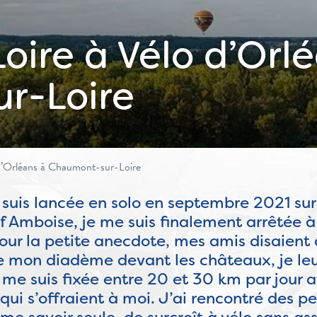
oire à Vélo d’Orl
r-Loire
 d’Orléans à Chaumont-sur-Loire
suis lancée en solo en septembre 2021 sur 
 Amboise, je me suis finalement arrêtée 
our la petite anecdote, mes amis disaient
 mon diadème devant les châteaux, je leur 
 je me suis fixée entre 20 et 30 km par jou
s qui s’offraient à moi. J’ai rencontré des