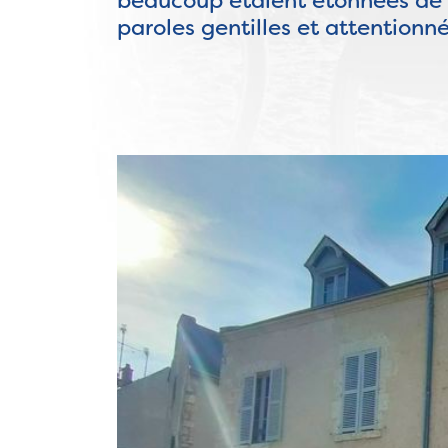
beaucoup étaient étonnées de me
paroles gentilles et attentionn