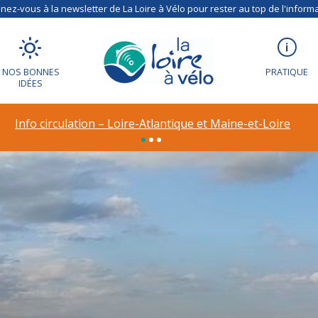
ez-vous à la newsletter de La Loire à Vélo pour rester au top de l'informa
NOS BONNES
PRATIQUE
IDÉES
Info circulation – Loire-Atlantique et Maine-et-Loire