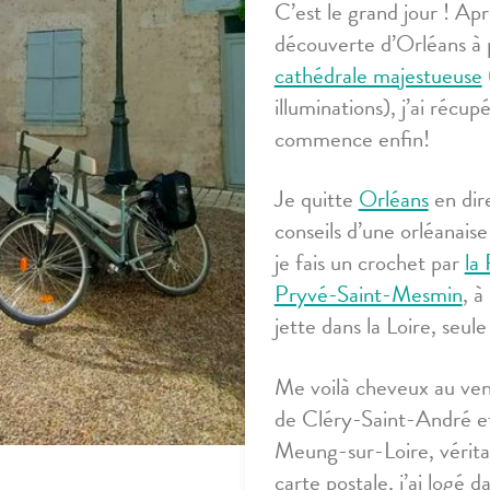
C’est le grand jour ! Apr
découverte d’Orléans à p
cathédrale majestueuse
illuminations), j’ai récu
commence enfin!
Je quitte
Orléans
en dir
conseils d’une orléanaise
je fais un crochet par
la
Pryvé-Saint-Mesmin
, à
jette dans la Loire, seu
Me voilà cheveux au vent
de Cléry-Saint-André et 
Meung-sur-Loire, vérita
carte postale, j’ai logé