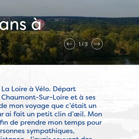
éans à
2
3
La Loire à Vélo. Départ
à Chaumont-Sur-Loire et à ses
 de mon voyage que c’était un
ai fait un petit clin d’œil. Mon
r afin de prendre mon temps pour
 personnes sympathiques,