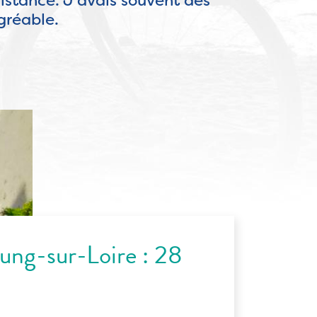
istance. J’avais souvent des
gréable.
ng-sur-Loire : 28