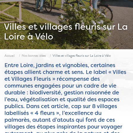
Villes et villages fleuris sur La
Loire à Vélo
Fil d'ariane
Accueil
Nos bonnes idées
Villes et villages fleuris sur La Loire à Vélo
Entre Loire, jardins et vignobles, certaines
étapes allient charme et sens. Le label « Villes
et Villages Fleuris » récompense des
communes engagées pour un cadre de vie
durable : biodiversité, gestion raisonnée de
l’eau, végétalisation et qualité des espaces
publics. Dans cet article, cap sur 8 villages
labellisés « 4 fleurs », l’excellence du
palmarès, autant d’atouts qui font de ces
villages des étapes inspirantes pour voyager