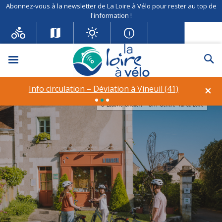
Abonnez-vous à la newsletter de La Loire à Vélo pour rester au top de
l'information !
Menu
Re
×
Info circulation – Déviation à Vineuil (41)
© Ludovic Chabert - CRT Centre-Val de Loire