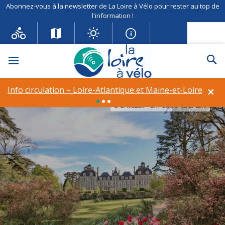
Abonnez-vous à la newsletter de La Loire à Vélo pour rester au top de
l'information !
Menu
Re
×
Info circulation – Loire-Atlantique et Maine-et-Loire
© C. Mouton - CRT Centre-Val de Loire