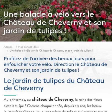
Une balade à vélo vers le
Château de Cheverny et son
jardin de tulipes !
Fil d'ariane
Accueil
Nos bonnes idées
Une balade à vélo vers le Château de Cheverny et son jardin de tulipes !
Profitez de l’arrivée des beaux jours pour
enfourcher votre vélo. Direction le Château de
Cheverny et son jardin de tulipes !
Le jardin de tulipes du Château
de Cheverny
château de Cheverny
Au printemps, au
, la reine des fleurs
c’est la tulipe ! Comme chaque année, depuis six ans, les beaux
jours voient s’épanouir un long ruban de tulipes qui serpente sur les