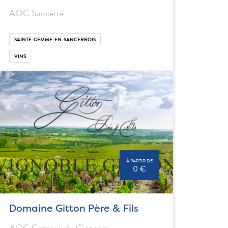
AOC Sancerre
SAINTE-GEMME-EN-SANCERROIS
VINS
À PARTIR DE
0 €
Domaine Gitton Père & Fils
AOC Coteaux du Giennois