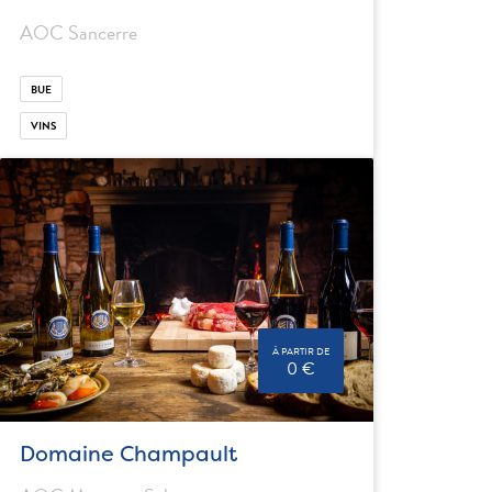
AOC Sancerre
BUE
VINS
À PARTIR DE
0 €
Domaine Champault