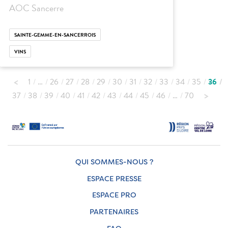
AOC Sancerre
SAINTE-GEMME-EN-SANCERROIS
VINS
1
…
26
27
28
29
30
31
32
33
34
35
36
37
38
39
40
41
42
43
44
45
46
…
70
QUI SOMMES-NOUS ?
ESPACE PRESSE
ESPACE PRO
PARTENAIRES