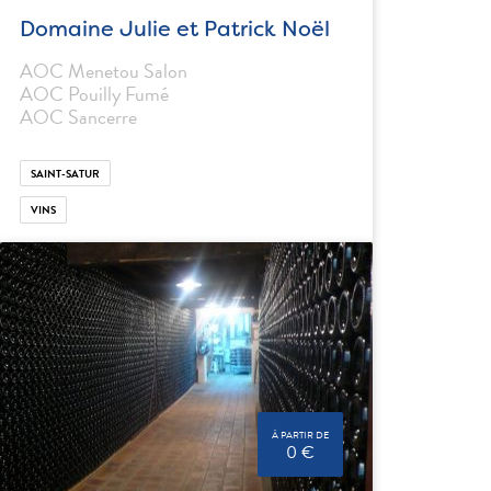
Domaine Julie et Patrick Noël
AOC Menetou Salon
AOC Pouilly Fumé
AOC Sancerre
SAINT-SATUR
VINS
À PARTIR DE
0 €