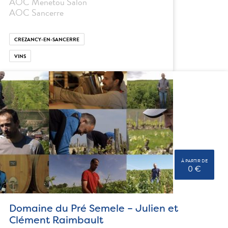
AOC Menetou Salon
AOC Sancerre
CREZANCY-EN-SANCERRE
VINS
À PARTIR DE
0 €
Domaine du Pré Semele – Julien et
Clément Raimbault