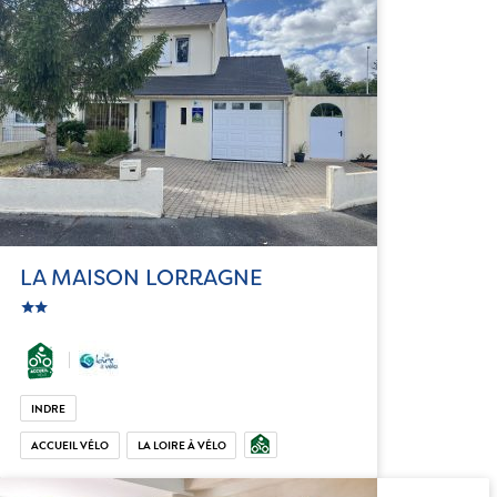
LA MAISON LORRAGNE
star
c_star
INDRE
ACCUEIL VÉLO
LA LOIRE À VÉLO