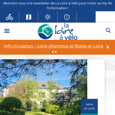
Abonnez-vous à la newsletter de La Loire à Vélo pour rester au top de
l'information !
Menu
Re
Domaine Saint-Hilaire
×
Info circulation – Loire-Atlantique et Maine-et-Loire
Trigramme :
Chambres d’hôtes
TARIFS
EN LIGNE