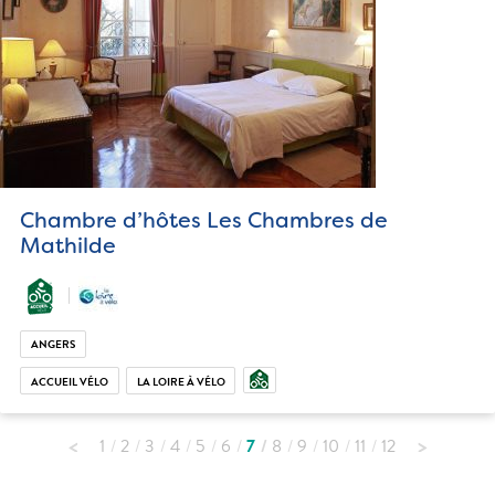
Chambre d’hôtes Les Chambres de
Mathilde
ANGERS
ACCUEIL VÉLO
LA LOIRE À VÉLO
1
2
3
4
5
6
7
8
9
10
11
12