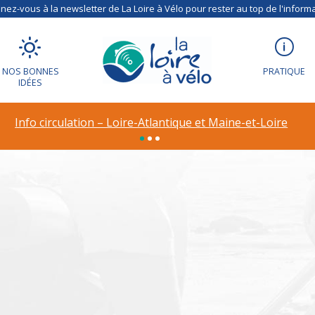
ez-vous à la newsletter de La Loire à Vélo pour rester au top de l'informa
NOS BONNES
PRATIQUE
IDÉES
ion – Déviation à R
Info circulation – Loire-Atlantique et Maine-et-Loire