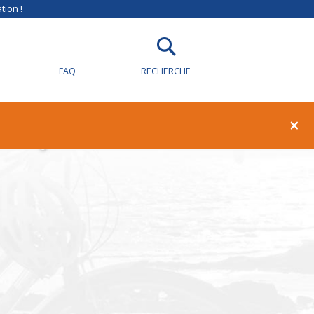
tion !
FAQ
RECHERCHE
illy-sur-Loire
×