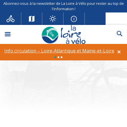
Abonnez-vous à la newsletter de La Loire à Vélo pour rester au top de
l'information !
Menu
Re
Info circulation – Déviation à
Rilly-sur-Loire
×
Info circulation – Loire-Atlantique et Maine-et-Loire
Theme :
Mühle