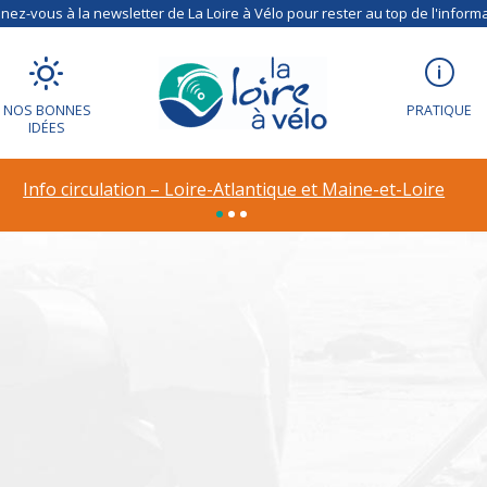
ez-vous à la newsletter de La Loire à Vélo pour rester au top de l'informa
NOS BONNES
PRATIQUE
IDÉES
ion – Déviation à R
Info circulation – Loire-Atlantique et Maine-et-Loire