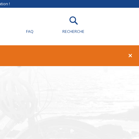
tion !
FAQ
RECHERCHE
illy-sur-Loire
×