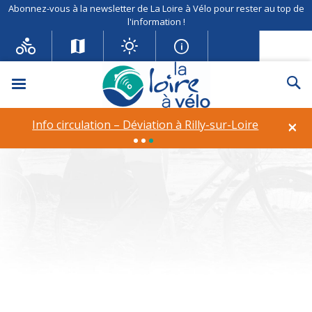
Abonnez-vous à la newsletter de La Loire à Vélo pour rester au top de
l'information !
Menu
Re
Info circulation – Déviation à
Rilly-sur-Loire
×
Info circulation – Déviation à Rilly-sur-Loire
Theme :
Kirchenfenster