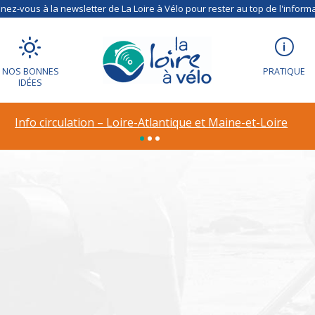
ez-vous à la newsletter de La Loire à Vélo pour rester au top de l'informa
NOS BONNES
PRATIQUE
IDÉES
ion – Déviation à R
Info circulation – Loire-Atlantique et Maine-et-Loire