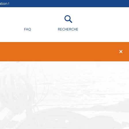
tion !
FAQ
RECHERCHE
illy-sur-Loire
×