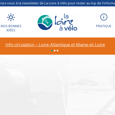
ez-vous à la newsletter de La Loire à Vélo pour rester au top de l'informa
NOS BONNES
PRATIQUE
IDÉES
ion – Déviation à R
Info circulation – Loire-Atlantique et Maine-et-Loire