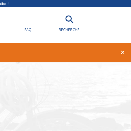
tion !
FAQ
RECHERCHE
illy-sur-Loire
×