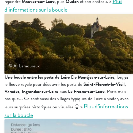
Plus
rejoindre
Mauves-sur-Loire
, puis
Oudon
et son château.
>
d’informations sur la boucle
© A. Lamoureux
Une boucle entre les ports de Loire
De
Montjean-sur-Loire
, longez
le fleuve royale pour découvrir les ports de
Saint-Florent-le-Vieil
,
Varades
,
Ingrandes-sur-Loire
puis
Le Fresne-sur-Loire
. Ports mais
pas que…. Ce sont aussi des villages typiques de Loire à visiter, avec
Plus d’informations
leurs surprises historiques ou visuelles 🙂
>
sur la boucle