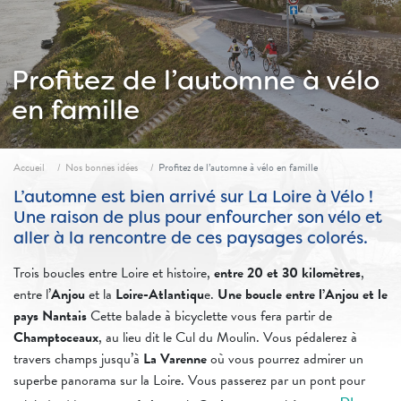
Profitez de l’automne à vélo
en famille
Fil d'ariane
Accueil
Nos bonnes idées
Profitez de l’automne à vélo en famille
L’automne est bien arrivé sur La Loire à Vélo !
Une raison de plus pour enfourcher son vélo et
aller à la rencontre de ces paysages colorés.
Trois boucles entre Loire et histoire,
entre 20 et 30 kilomètres
,
entre l’
Anjou
et la
Loire-Atlantiqu
e.
Une boucle entre l’Anjou et le
pays Nantais
Cette balade à bicyclette vous fera partir de
Champtoceaux
, au lieu dit le Cul du Moulin. Vous pédalerez à
travers champs jusqu’à
La Varenne
où vous pourrez admirer un
superbe panorama sur la Loire. Vous passerez par un pont pour