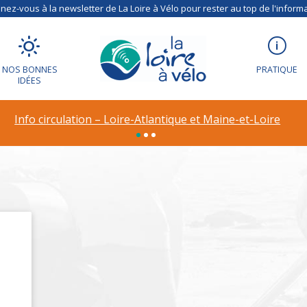
ez-vous à la newsletter de La Loire à Vélo pour rester au top de l'informa
NOS BONNES
PRATIQUE
IDÉES
LEUVE ROYAL
Info circulation – Loire-Atlantique et Maine-et-Loire