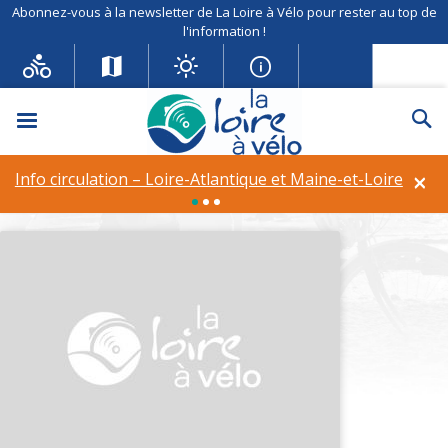
Abonnez-vous à la newsletter de La Loire à Vélo pour rester au top de
l'information !
Menu
Re
LE SILLON DE BRETAGNE
×
Info circulation – Loire-Atlantique et Maine-et-Loire
labels :
Non classé