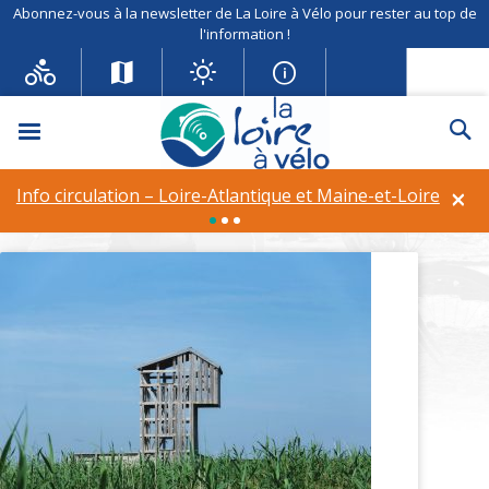
Abonnez-vous à la newsletter de La Loire à Vélo pour rester au top de
l'information !
Menu
Re
OBSERVATOIRE TADASHI
KAWAMATA
×
Info circulation – Loire-Atlantique et Maine-et-Loire
labels :
Domaine du conservatoire de l'EspaceLittoral