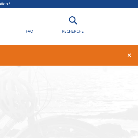
tion !
FAQ
RECHERCHE
illy-sur-Loire
×