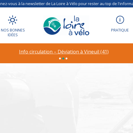
ez-vous à la newsletter de La Loire à Vélo pour rester au top de l'informa
NOS BONNES
PRATIQUE
IDÉES
ion – Déviation à R
Info circulation – Déviation à Vineuil (41)