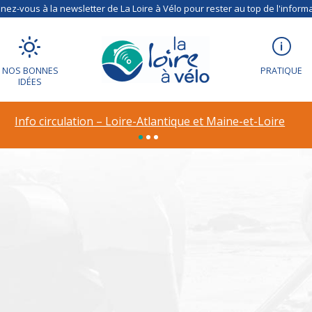
ez-vous à la newsletter de La Loire à Vélo pour rester au top de l'informa
NOS BONNES
PRATIQUE
IDÉES
ion – Déviation à R
Info circulation – Loire-Atlantique et Maine-et-Loire