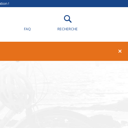
tion !
FAQ
RECHERCHE
illy-sur-Loire
×