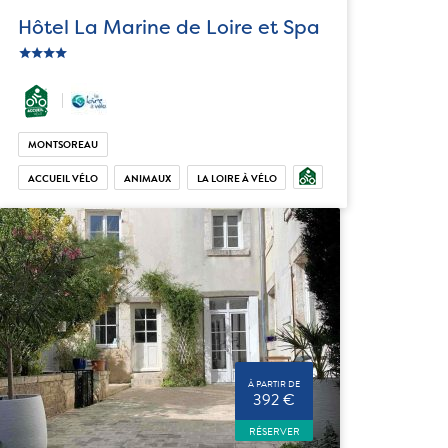
Hôtel La Marine de Loire et Spa
star
c_star
ic_star
ic_star
MONTSOREAU
ACCUEIL VÉLO
ANIMAUX
LA LOIRE À VÉLO
À PARTIR DE
392 €
RÉSERVER