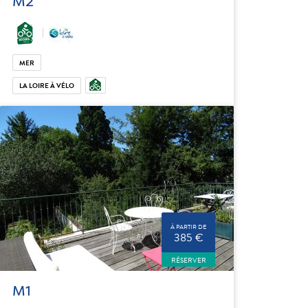
M2
MER
LA LOIRE À VÉLO
À PARTIR DE
385 €
RÉSERVER
M1