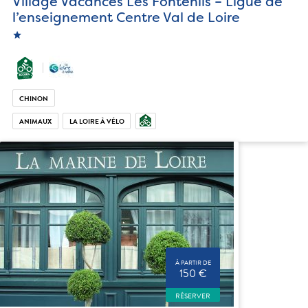
Village Vacances Les Fontenils – Ligue de
l’enseignement Centre Val de Loire
star
CHINON
ANIMAUX
LA LOIRE À VÉLO
À PARTIR DE
150 €
RÉSERVER