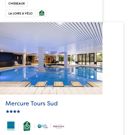
CHISSEAUX
LA LOIRE À VÉLO
Mercure Tours Sud
star
c_star
ic_star
ic_star