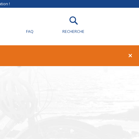
tion !
FAQ
RECHERCHE
illy-sur-Loire
×