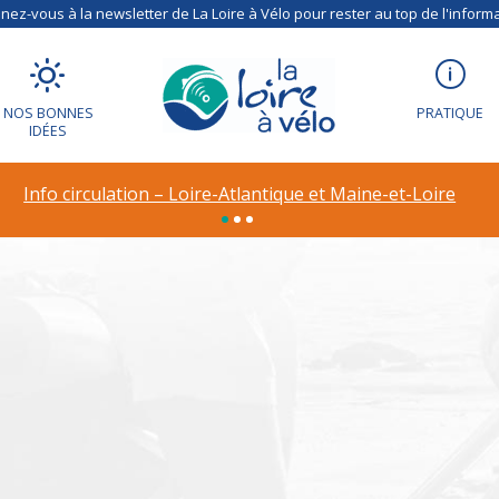
ez-vous à la newsletter de La Loire à Vélo pour rester au top de l'informa
NOS BONNES
PRATIQUE
IDÉES
ion – Déviation à R
Info circulation – Loire-Atlantique et Maine-et-Loire