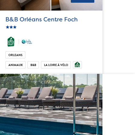
B&B Orléans Centre Foch
star
c_star
ic_star
ORLEANS
ANIMAUX
B&B
LA LOIRE À VÉLO