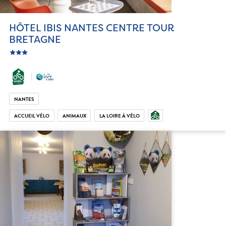
HÔTEL IBIS NANTES CENTRE TOUR
BRETAGNE
star
c_star
ic_star
NANTES
ACCUEIL VÉLO
ANIMAUX
LA LOIRE À VÉLO