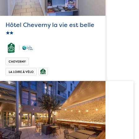
Hôtel Cheverny la vie est belle
star
c_star
CHEVERNY
LA LOIRE À VÉLO