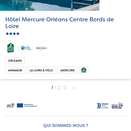
Hôtel Mercure Orléans Centre Bords de
Loire
star
c_star
ic_star
ic_star
ORLEANS
ANIMAUX
LA LOIRE À VÉLO
MERCURE
1
2
3
QUI SOMMES-NOUS ?