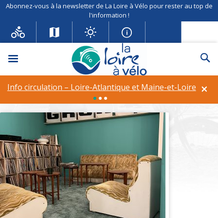
Abonnez-vous à la newsletter de La Loire à Vélo pour rester au top de
l'information !
Menu
Re
OLDEGAR Hôtel-Bar-
Musique
×
Info circulation – Loire-Atlantique et Maine-et-Loire
Equipements et services :
Garage privé