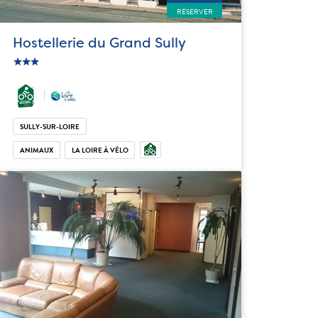
RÉSERVER
Hostellerie du Grand Sully
star
c_star
ic_star
SULLY-SUR-LOIRE
ANIMAUX
LA LOIRE À VÉLO