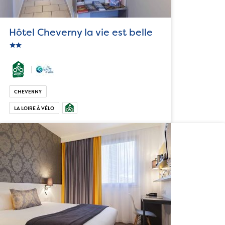
Hôtel Cheverny la vie est belle
star
c_star
CHEVERNY
LA LOIRE À VÉLO