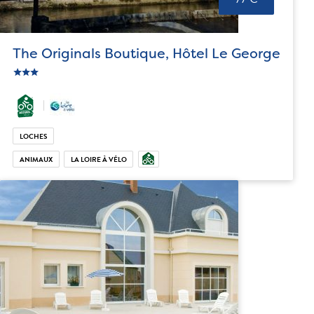
The Originals Boutique, Hôtel Le George
star
c_star
ic_star
LOCHES
ANIMAUX
LA LOIRE À VÉLO