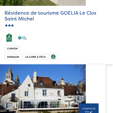
Résidence de tourisme GOELIA Le Clos
Saint Michel
star
c_star
ic_star
CHINON
ANIMAUX
LA LOIRE À VÉLO
À PARTIR DE
77 €