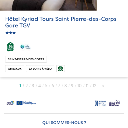
Hôtel Kyriad Tours Saint Pierre-des-Corps
Gare TGV
star
c_star
ic_star
SAINT-PIERRE-DES-CORPS
ANIMAUX
LA LOIRE À VÉLO
1
2
3
4
5
6
7
8
9
10
11
12
QUI SOMMES-NOUS ?