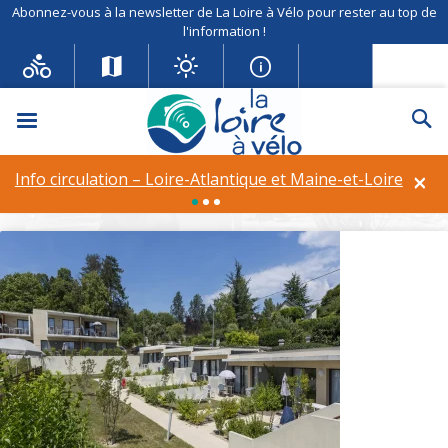
Abonnez-vous à la newsletter de La Loire à Vélo pour rester au top de
l'information !
Menu
Re
Résidence de tourisme
GOELIA Le Clos Saint Michel
×
Info circulation – Loire-Atlantique et Maine-et-Loire
Info circulation – Déviation à Vineuil (41)
Equipements et services :
Garage à vélo