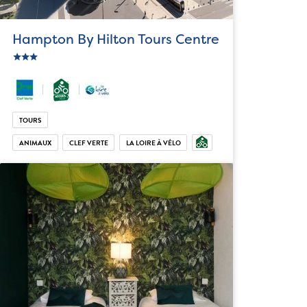
Hampton By Hilton Tours Centre
star
c_star
ic_star
TOURS
ANIMAUX
CLEF VERTE
LA LOIRE À VÉLO