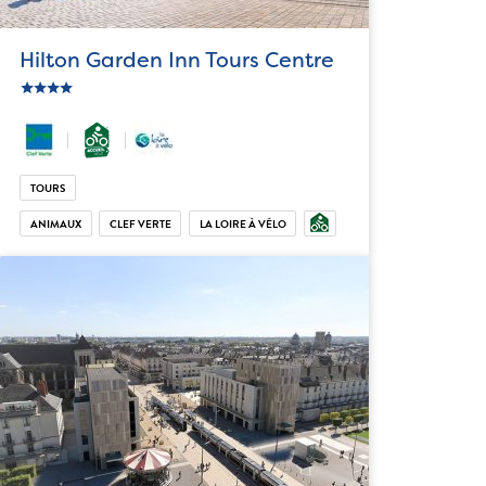
Hilton Garden Inn Tours Centre
star
c_star
ic_star
ic_star
TOURS
ANIMAUX
CLEF VERTE
LA LOIRE À VÉLO