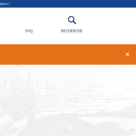
tion !
FAQ
RECHERCHE
ully
×