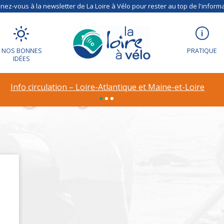
ez-vous à la newsletter de La Loire à Vélo pour rester au top de l'informa
NOS BONNES
PRATIQUE
IDÉES
ng Le jardin de S
Info circulation – Loire-Atlantique et Maine-et-Loire