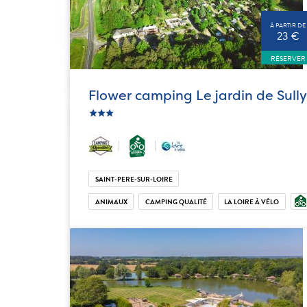
À PARTIR DE
23 €
RÉSERVER
Flower camping Le jardin de Sully
ic_star
ic_star
ic_star
SAINT-PERE-SUR-LOIRE
ANIMAUX
CAMPING QUALITÉ
LA LOIRE À VÉLO