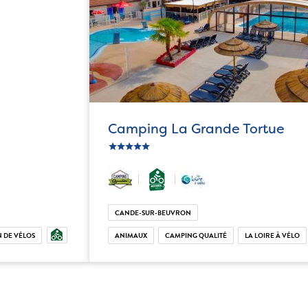
Camping La Grande Tortue
ic_star
ic_star
ic_star
ic_star
ic_star
CANDE-SUR-BEUVRON
 DE VÉLOS
ANIMAUX
CAMPING QUALITÉ
LA LOIRE À VÉLO