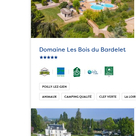
Domaine Les Bois du Bardelet
ic_star
ic_star
ic_star
ic_star
ic_star
POILLY-LEZ-GIEN
ANIMAUX
CAMPING QUALITÉ
CLEF VERTE
LA LOIR