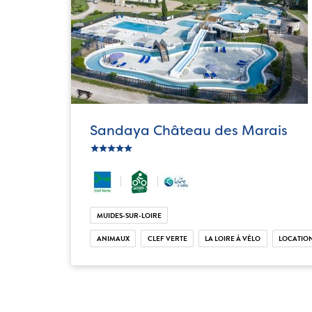
Sandaya Château des Marais
ic_star
ic_star
ic_star
ic_star
ic_star
MUIDES-SUR-LOIRE
ANIMAUX
CLEF VERTE
LA LOIRE À VÉLO
LOCATION