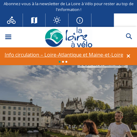
Abonnez-vous à la newsletter de La Loire à Vélo pour rester au top de
l'information !
Menu
Re
×
Info circulation – Loire-Atlantique et Maine-et-Loire
© D.Darrault OT Loches Touraine