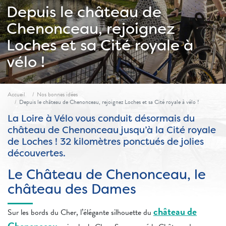
Depuis le château de
Chenonceau, rejoignez
Loches et sa Cité royale à
vélo !
Fil d'ariane
Accueil
Nos bonnes idées
Depuis le château de Chenonceau, rejoignez Loches et sa Cité royale à vélo !
La Loire à Vélo vous conduit désormais du
château de Chenonceau jusqu’à la Cité royale
de Loches ! 32 kilomètres ponctués de jolies
découvertes.
Le Château de Chenonceau, le
château des Dames
château de
Sur les bords du Cher, l’élégante silhouette du