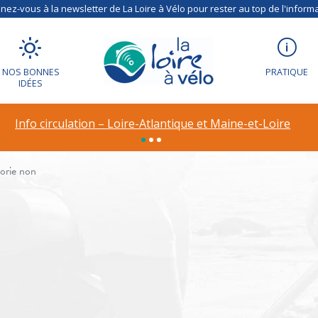
ez-vous à la newsletter de La Loire à Vélo pour rester au top de l'informa
NOS BONNES
PRATIQUE
IDÉES
ion – Déviation à R
Info circulation – Loire-Atlantique et Maine-et-Loire
orie non