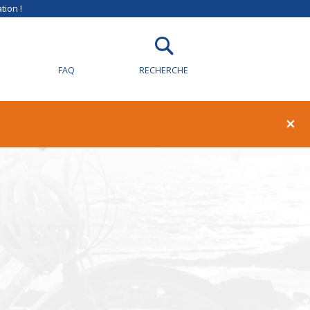
tion !
FAQ
RECHERCHE
illy-sur-Loire
×