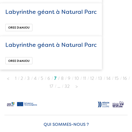
Labyrinthe géant à Natural Parc
OREE D‘ANJOU
Labyrinthe géant à Natural Parc
OREE D‘ANJOU
1
2
3
4
5
6
7
8
9
10
11
12
13
14
15
16
17
…
32
QUI SOMMES-NOUS ?