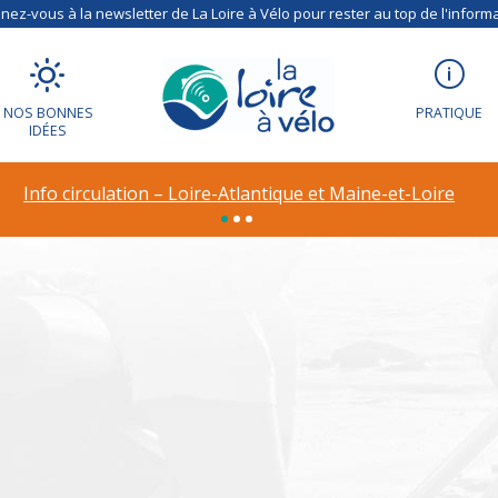
ez-vous à la newsletter de La Loire à Vélo pour rester au top de l'informa
NOS BONNES
PRATIQUE
IDÉES
ion – Déviation à R
Info circulation – Loire-Atlantique et Maine-et-Loire