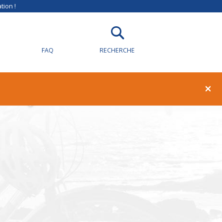
tion !
FAQ
RECHERCHE
illy-sur-Loire
×