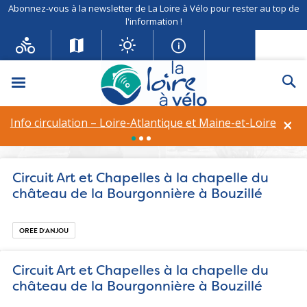
Abonnez-vous à la newsletter de La Loire à Vélo pour rester au top de
l'information !
Circuit Art et Chapelles à la
Menu
Re
chapelle du château de la
Bourgonnière à Bouzillé
×
Info circulation – Loire-Atlantique et Maine-et-Loire
Catégories de FMA :
Exposition
Circuit Art et Chapelles à la chapelle du
château de la Bourgonnière à Bouzillé
OREE D‘ANJOU
Circuit Art et Chapelles à la chapelle du
château de la Bourgonnière à Bouzillé