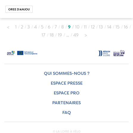
OREE D‘ANJOU
1
2
3
4
5
6
7
8
9
10
11
12
13
14
15
16
17
18
19
…
49
QUI SOMMES-NOUS ?
ESPACE PRESSE
ESPACE PRO
PARTENAIRES
FAQ
© LA LOIRE À VÉLO