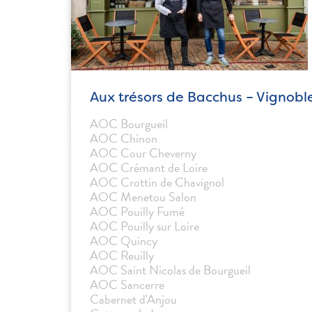
Aux trésors de Bacchus – Vignoble
AOC Bourgueil
AOC Chinon
AOC Cour Cheverny
AOC Crémant de Loire
AOC Crottin de Chavignol
AOC Menetou Salon
AOC Pouilly Fumé
AOC Pouilly sur Loire
AOC Quincy
AOC Reuilly
AOC Saint Nicolas de Bourgueil
AOC Sancerre
Cabernet d'Anjou