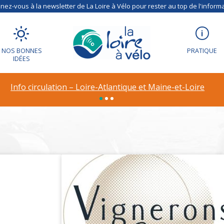
ez-vous à la newsletter de La Loire à Vélo pour rester au top de l'informa
de Bacchus – Vign
NOS BONNES
PRATIQUE
IDÉES
Info circulation – Déviation à Vineuil (41)