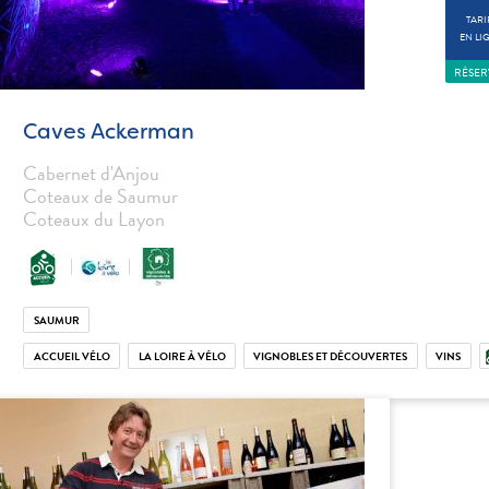
TARI
EN LI
RÉSER
Caves Ackerman
Cabernet d'Anjou
Coteaux de Saumur
Coteaux du Layon
SAUMUR
ACCUEIL VÉLO
LA LOIRE À VÉLO
VIGNOBLES ET DÉCOUVERTES
VINS