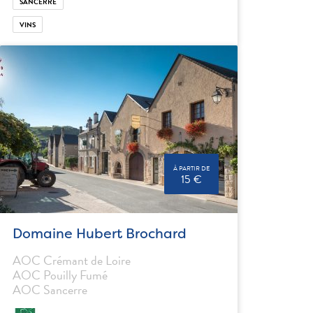
SANCERRE
VINS
À PARTIR DE
15 €
Domaine Hubert Brochard
AOC Crémant de Loire
AOC Pouilly Fumé
AOC Sancerre