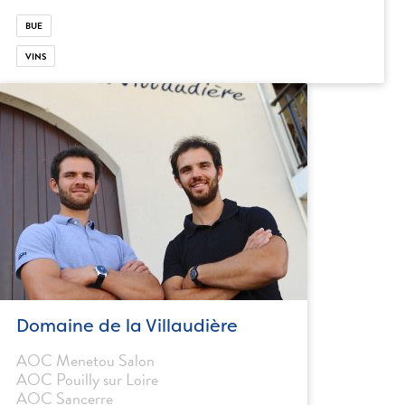
BUE
VINS
Domaine de la Villaudière
AOC Menetou Salon
AOC Pouilly sur Loire
AOC Sancerre