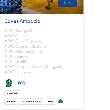
25 €
Caves Ambacia
AOC Bourgueil
AOC Chinon
AOC Cour Cheverny
AOC Crémant de Loire
AOC Menetou Salon
AOC Quincy
AOC Reuilly
AOC Saint Nicolas de Bourgueil
AOC Sancerre
AMBOISE
BIÈRES
LA LOIRE À VÉLO
VINS