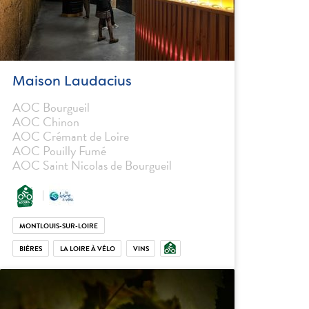
Maison Laudacius
AOC Bourgueil
AOC Chinon
AOC Crémant de Loire
AOC Pouilly Fumé
AOC Saint Nicolas de Bourgueil
MONTLOUIS-SUR-LOIRE
BIÈRES
LA LOIRE À VÉLO
VINS