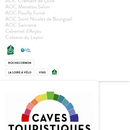
AOC Crémant de Loire
AOC Menetou Salon
AOC Pouilly Fumé
AOC Saint Nicolas de Bourgueil
AOC Sancerre
Cabernet d'Anjou
Coteaux du Layon
ROCHECORBON
LA LOIRE À VÉLO
VINS