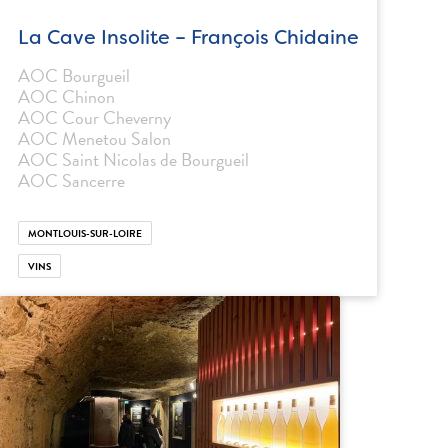
La Cave Insolite – François Chidaine
AOC Bourgueil
AOC Chinon
AOC Cour Cheverny
AOC Menetou Salon
AOC Saint Nicolas de Bourgueil
AOC Sancerre
MONTLOUIS-SUR-LOIRE
VINS