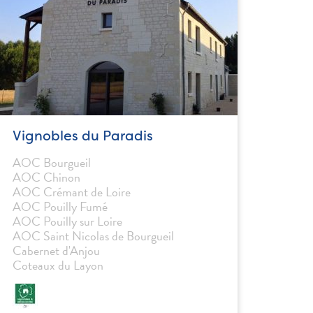
Vignobles du Paradis
AOC Bourgueil
AOC Chinon
AOC Crémant de Loire
AOC Pouilly Fumé
AOC Pouilly sur Loire
AOC Saint Nicolas de Bourgueil
Cabernet d'Anjou
Coteaux du Layon