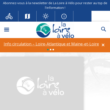
Abonnez-vous à la newsletter de La Loire à Vélo pour rester au top de
l'information !
Menu
Re
Cave des Silènes
×
Info circulation – Loire-Atlantique et Maine-et-Loire
AOC :
AOC Montlouis