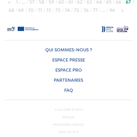
1
…
57
58
59
60
61
62
63
64
65
66
67
68
69
70
71
72
73
74
75
76
77
…
96
QUI SOMMES-NOUS ?
ESPACE PRESSE
ESPACE PRO
PARTENAIRES
FAQ
© LA LOIRE À VÉLO
APSULIS
MENTIONS LÉGALES
PLAN DU SITE