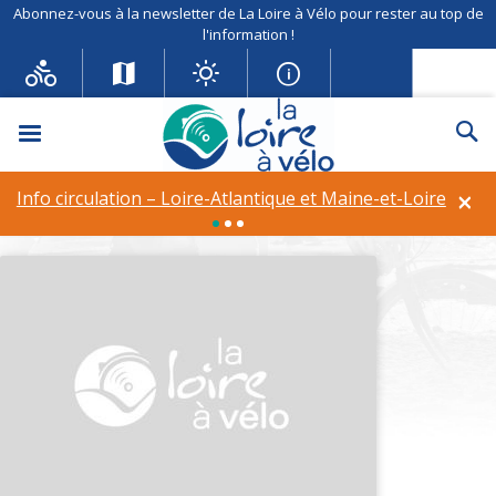
Abonnez-vous à la newsletter de La Loire à Vélo pour rester au top de
l'information !
Menu
Re
Ligaya Aventures, balades
en gyropodes tout-terrain
×
Info circulation – Loire-Atlantique et Maine-et-Loire
Activité :
Autres activités